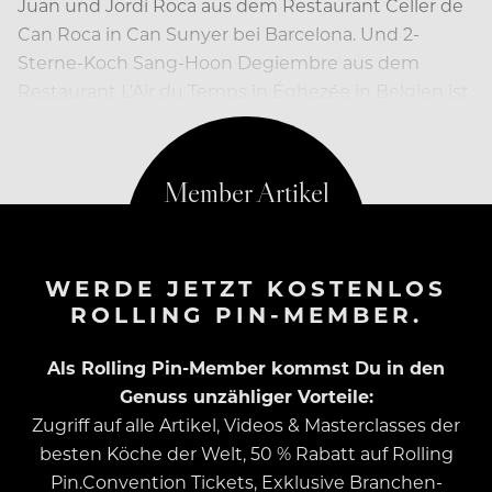
Juan und Jordi Roca aus dem Restaurant Celler de
Can Roca in Can Sunyer bei Barcelona. Und 2-
Sterne-Koch Sang-Hoon Degiembre aus dem
Restaurant L’Air du Temps in Éghezée in Belgien ist
überhaupt schon einen Schritt weiter. Denn er…
WERDE JETZT KOSTENLOS
ROLLING PIN-MEMBER.
Als Rolling Pin-Member kommst Du in den
Genuss unzähliger Vorteile:
Zugriff auf alle Artikel, Videos & Masterclasses der
besten Köche der Welt, 50 % Rabatt auf Rolling
Pin.Convention Tickets, Exklusive Branchen-