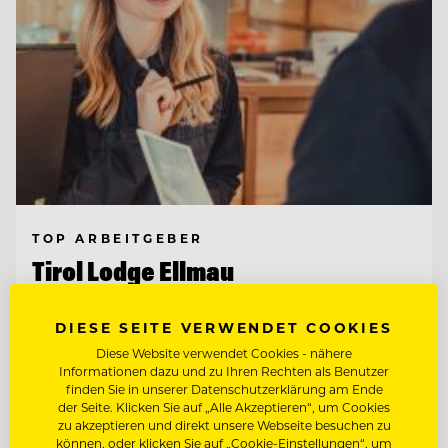
TOP ARBEITGEBER
Tirol Lodge Ellmau
DIESE SEITE VERWENDET COOKIES
6352 Ellmau, Österreich
Diese Website verwendet Cookies - nähere
Informationen dazu und zu Ihren Rechten als Benutzer
finden Sie in unserer Datenschutzerklärung am Ende
CHEF DE RANG
der Seite. Klicken Sie auf „Alle Akzeptieren“, um Cookies
zu akzeptieren und direkt unsere Webseite besuchen zu
können, oder klicken Sie auf „Cookie-Einstellungen“, um