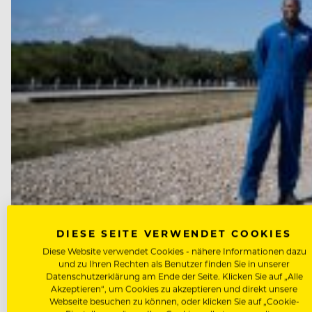
DIESE SEITE VERWENDET COOKIES
FOOD-KNOW-HOW
Diese Website verwendet Cookies - nähere Informationen dazu
und zu Ihren Rechten als Benutzer finden Sie in unserer
Die erste bemannte Mondmissio
Datenschutzerklärung am Ende der Seite. Klicken Sie auf „Alle
Akzeptieren“, um Cookies zu akzeptieren und direkt unsere
Webseite besuchen zu können, oder klicken Sie auf „Cookie-
2026 könnte ein historisches Jahr für die Raumfahrt w