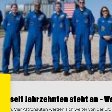
n seit Jahrzehnten steht an – W
erden. Vier Astronauten werden sich weiter von der Erde