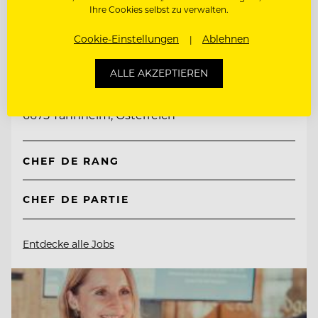
Ihre Cookies selbst zu verwalten.
Cookie-Einstellungen
Ablehnen
TOP ARBEITGEBER
Natur- & Biohotel Bergzeit
ALLE AKZEPTIEREN
6675 Tannheim, Österreich
CHEF DE RANG
CHEF DE PARTIE
Entdecke alle Jobs