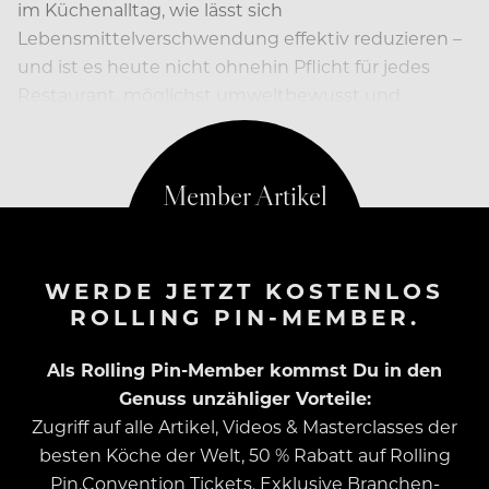
im Küchenalltag, wie lässt sich
Lebensmittelverschwendung effektiv reduzieren –
und ist es heute nicht ohnehin Pflicht für jedes
Restaurant, möglichst umweltbewusst und
ressourcenschonend zu arbeiten?
WERDE JETZT KOSTENLOS
ROLLING PIN-MEMBER.
Als Rolling Pin-Member kommst Du in den
Genuss unzähliger Vorteile:
Zugriff auf alle Artikel, Videos & Masterclasses der
besten Köche der Welt, 50 % Rabatt auf Rolling
Pin.Convention Tickets, Exklusive Branchen-