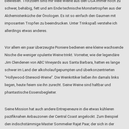
bewiesen. Trotzdem sind mir viele Weine aus den USA immer noch zu
schwer, behäbig, fett und am Ende technische Monstertropfen aus der
Alchemistenküche der Önologen. Es ist so einfach den Gaumen mit
imposanten Tropfen zu beeindrucken. Unter Trinkspaß verstehe ich
allerdings etwas anderes.
Vor allem ein paar überzeugte Pioniere bedienen eine kleine wachsende
Nische die weniger opulente Weine trinkt. Vorreiter, wie der legendäre
Jim Clendenen von ABC Vineyards aus Santa Barbara, hatten es lange
schwer im Land der alkoholaufgepumpten und überkonzentrierten
“Hollywood-Stereoid-Weine”. Die Weinkritiker ließen ihn damals links
liegen, heute feiern sie ihn zurecht. Seine Weine sind haltbar und
phantastische Essensbegleiter.
Seine Mission hat auch andere Entrepeneure in die etwas kühleren
pazifiknahen Anbauzonen der Central Coast angelockt. Zum Beispiel
den indischstämmige Master Sommelier Rajat Paar, der sich in der