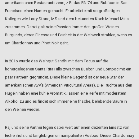
amerikanischen Restaurantszene, z.B. das RN 74 und Rubicon in San
Francisco einen Namen gemacht. Er arbeitete mit so großartigen
Kollegen wie Larry Stone, MS und dem bekannten Koch Michael Mina
zusammen. Dabei galt seine Passion immer den großen Weinen
Burgunds, deren Finesse und Feinheit in der Weinwelt strahlen, wenn es
um Chardonnay und Pinot Noir geht.
In 201o wurde das Weingut Sandhi mit dem Focus auf die
höhergelegenen Santa Rita Hills zwischen Buelton und Lompoc mit ein
paar Partnern gegründet. Diese kleine Gegend ist der neue Star der
amerikanischen AVA’s (American Viticultural Areas). Die Früchte aus den
Hügeln haben eine kühle Aromatik, lassen eine Reife mit moderatem
Alkohol zu und es findet sich immer eine frische, belebende Säure in
den Weinen wieder.
Raj und seine Partner legen dabei wert auf einen dezenten Einsatz von
Eichenholz und langlebigen unmanipulierten Ausbau. Dieser Chardonnay