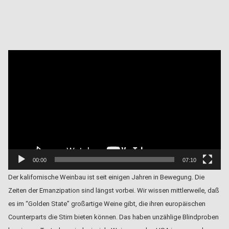
Video
Player
00:00
07:10
Der kalifornische Weinbau ist seit einigen Jahren in Bewegung. Die
Zeiten der Emanzipation sind längst vorbei. Wir wissen mittlerweile, daß
es im “Golden State” großartige Weine gibt, die ihren europäischen
Counterparts die Stirn bieten können. Das haben unzählige Blindproben