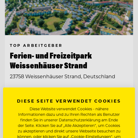
TOP ARBEITGEBER
Ferien- und Freizeitpark
Weissenhäuser Strand
23758 Weissenhäuser Strand, Deutschland
KÜCHENCHEF MÖWENBRÄU (M/W/D)
DIESE SEITE VERWENDET COOKIES
Diese Website verwendet Cookies - nähere
KÜCHENCHEF AMERICAN DINER (M/W/D)
Informationen dazu und zu Ihren Rechten als Benutzer
finden Sie in unserer Datenschutzerklärung am Ende
der Seite. Klicken Sie auf „Alle Akzeptieren“, um Cookies
zu akzeptieren und direkt unsere Webseite besuchen zu
Entdecke alle Jobs
können, oder klicken Sie auf „Cookie-Einstellungen“, um