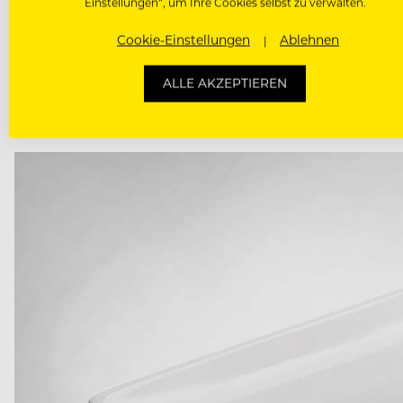
Die scharf-saure Pekingsuppe ist, wie man am Namen
Einstellungen“, um Ihre Cookies selbst zu verwalten.
pikante Schärfe aus Chilis, die durch Weißkraut, I
Cookie-Einstellungen
Ablehnen
noch durch ein herrlich erfrischendes Buttermilchdes
Limetten-Getränkekonzentrat (mit dem man übrigens 
ALLE AKZEPTIEREN
Fernostreise nichts mehr im Weg. Mit etwas Fantasie