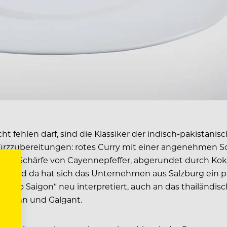
cht fehlen darf, sind die Klassiker der indisch-pakistan
rzzubereitungen: rotes Curry mit einer angenehmen S
urigen Schärfe von Cayennepfeffer, abgerundet durch K
 und da hat sich das Unternehmen aus Salzburg ein paa
Pho Saigon“ neu interpretiert, auch an das thailändis
it Huhn und Galgant.