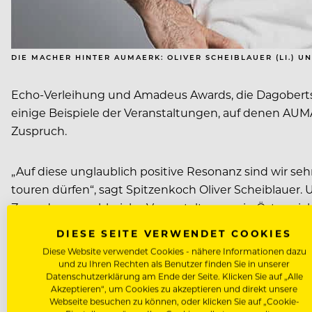
DIE MACHER HINTER AUMAERK: OLIVER SCHEIBLAUER (LI.) U
Echo-Verleihung und Amadeus Awards, die Dagobertshä
einige Beispiele der Veranstaltungen, auf denen AUM
Zuspruch.
„Auf diese unglaublich positive Resonanz sind wir seh
touren dürfen“, sagt Spitzenkoch Oliver Scheiblauer
Zuge dessen zahlreiche Veranstaltungen in Österreic
DIESE SEITE VERWENDET COOKIES
ÜBERALL AM START
Diese Website verwendet Cookies - nähere Informationen dazu
und zu Ihren Rechten als Benutzer finden Sie in unserer
Datenschutzerklärung am Ende der Seite. Klicken Sie auf „Alle
Auch auf internationalen Fachmessen präsentiert sic
Akzeptieren“, um Cookies zu akzeptieren und direkt unsere
vegan, Family Dinner oder Bento Royal, auf Messen w
Webseite besuchen zu können, oder klicken Sie auf „Cookie-