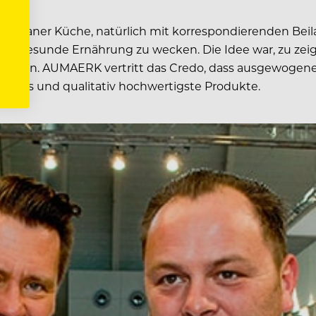
 an veganer Küche, natürlich mit korrespondierenden Be
 gesunde Ernährung zu wecken. Die Idee war, zu zeige
ließen. AUMAERK vertritt das Credo, dass ausgewogene
enuss und qualitativ hochwertigste Produkte.