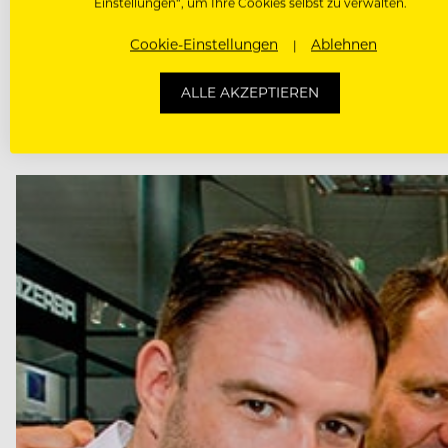
Einstellungen“, um Ihre Cookies selbst zu verwalten.
Auf der Gast in Salzburg versuchte sich Scheiblauer
Cookie-Einstellungen
Ablehnen
AUMAERK-Masterminds damit, um Bewusstsein für eine
ALLE AKZEPTIEREN
Zubereitungsmöglichkeiten nicht gegenseitig aussch
Mittelweg mit Fokus auf Nachhaltigkeit, bewussten G