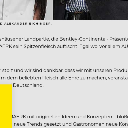
ND ALEXANDER EICHINGER.
usener Landpartie, die Bentley-Continental- Präsentat
AERK sein Spitzenfleisch auftischt. Egal wo, vor allem
r stolz und wir sind dankbar, dass wir mit unseren Prod
. Um dem beliebten Fleisch alle Ehre zu machen, verans
h und Deutschland.
h AUMAERK mit originellen Ideen und Konzepten – bloße
erden neue Trends gesetzt und Gastronomen neue Konzep