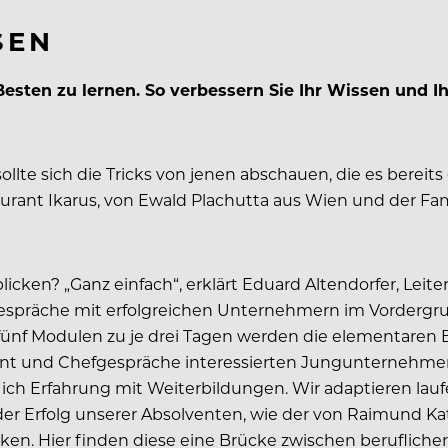
SEN
 Besten zu lernen. So verbessern Sie Ihr Wissen und I
lte sich die Tricks von jenen abschauen, die es bereits
urant Ikarus, von Ewald Plachutta aus Wien und der Fam
icken? „Ganz einfach“, erklärt Eduard Altendorfer, Leite
Gespräche mit erfolgreichen Unternehmern im Vordergru
In fünf Modulen zu je drei Tagen werden die elementaren
ent und Chefgespräche interessierten Jungunternehme
 ich Erfahrung mit Weiterbildungen. Wir adaptieren lau
 Erfolg unserer Absolventen, wie der von Raimund Kat
nken. Hier finden diese eine Brücke zwischen berufliche