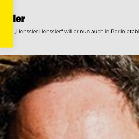
nssler
 Das „Henssler Henssler“ will er nun auch in Berlin etab