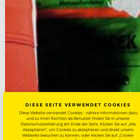
DIESE SEITE VERWENDET COOKIES
Diese Website verwendet Cookies - nähere Informationen dazu
und zu Ihren Rechten als Benutzer finden Sie in unserer
Datenschutzerklärung am Ende der Seite. Klicken Sie auf „Alle
Akzeptieren“, um Cookies zu akzeptieren und direkt unsere
Webseite besuchen zu können, oder klicken Sie auf „Cookie-