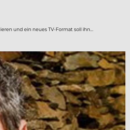
lieren und ein neues TV-Format soll ihn…