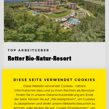
TOP ARBEITGEBER
Retter Bio-Natur-Resort
8225 Pöllauberg, Österreich
DIESE SEITE VERWENDET COOKIES
Diese Website verwendet Cookies - nähere
REZEPTIONIST/IN
Informationen dazu und zu Ihren Rechten als Benutzer
finden Sie in unserer Datenschutzerklärung am Ende
der Seite. Klicken Sie auf „Alle Akzeptieren“, um Cookies
ETAGENFACHKRAFT (M/W/D)
zu akzeptieren und direkt unsere Webseite besuchen zu
können, oder klicken Sie auf „Cookie-Einstellungen“, um