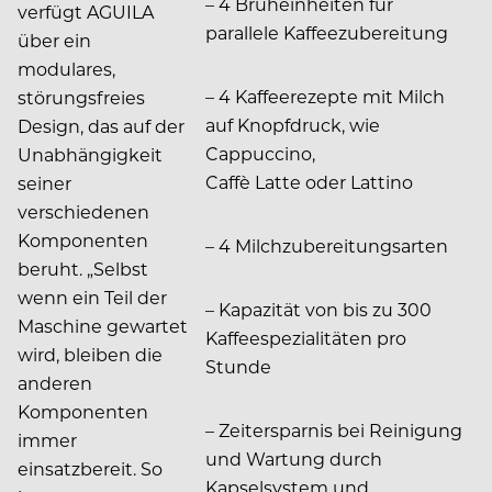
– 4 Brüheinheiten für
verfügt AGUILA
parallele Kaffeezubereitung
über ein
modulares,
– 4 Kaffeerezepte mit Milch
störungsfreies
auf Knopfdruck, wie
Design, das auf der
Cappuccino,
Unabhängigkeit
Caffè Latte oder Lattino
seiner
verschiedenen
Komponenten
– 4 Milchzubereitungsarten
beruht. „Selbst
wenn ein Teil der
– Kapazität von bis zu 300
Maschine gewartet
Kaffeespezialitäten pro
wird, bleiben die
Stunde
anderen
Komponenten
– Zeitersparnis bei Reinigung
immer
und Wartung durch
einsatzbereit. So
Kapselsystem und