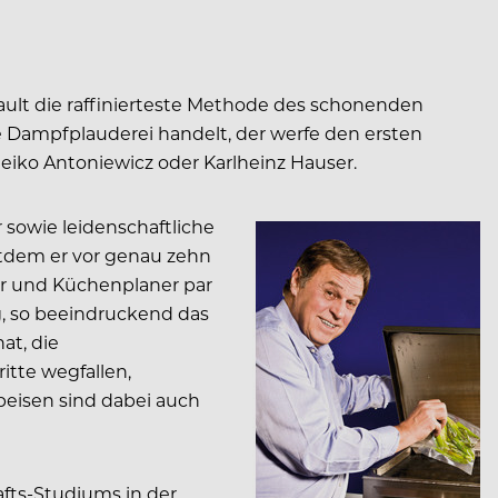
ault die raffinierteste Methode des schonenden
e Dampfplauderei handelt, der werfe den ersten
eiko Antoniewicz oder Karlheinz Hauser.
 sowie leidenschaftliche
itdem er vor genau zehn
er und Küchenplaner par
g, so beeindruckend das
at, die
itte wegfallen,
peisen sind dabei auch
fts-Studiums in der