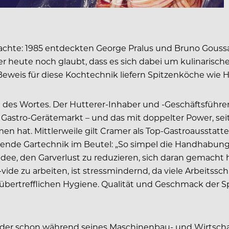
machte: 1985 entdeckten George Pralus und Bruno Gouss
r heute noch glaubt, dass es sich dabei um kulinarisch
eweis für diese Kochtechnik liefern Spitzenköche wie H
des Wortes. Der Hutterer-Inhaber und -Geschäftsführer
 Gastro-Gerätemarkt – und das mit doppelter Power, se
hat. Mittlerweile gilt Cramer als Top-Gastroausstatt
onende Gartechnik im Beutel: „So simpel die Handhabun
sidee, den Garverlust zu reduzieren, sich daran gemacht h
de zu arbeiten, ist stressmindernd, da viele Arbeitsschr
nübertrefflichen Hygiene. Qualität und Geschmack der S
r, der schon während seines Maschinenbau- und Wirtscha