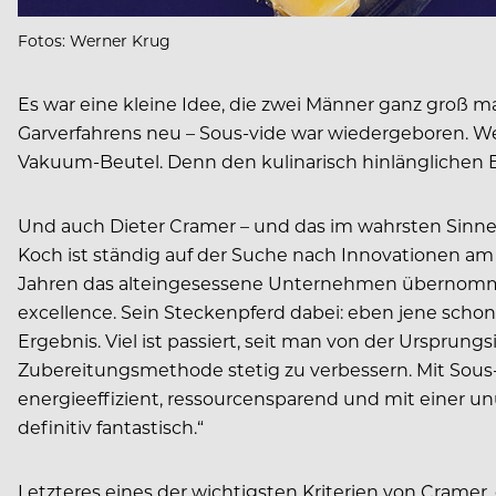
Fotos: Werner Krug
Es war eine kleine Idee, die zwei Männer ganz groß 
Garverfahrens neu – Sous-vide war wiedergeboren. We
Vakuum-Beutel. Denn den kulinarisch hinlänglichen B
Und auch Dieter Cramer – und das im wahrsten Sinne 
Koch ist ständig auf der Suche nach Innovationen am
Jahren das alteingesessene Unternehmen übernommen 
excellence. Sein Steckenpferd dabei: eben jene sch
Ergebnis. Viel ist passiert, seit man von der Ursprung
Zubereitungsmethode stetig zu verbessern. Mit Sous-vi
energieeffizient, ressourcensparend und mit einer u
definitiv fantastisch.“
Letzteres eines der wichtigsten Kriterien von Crame