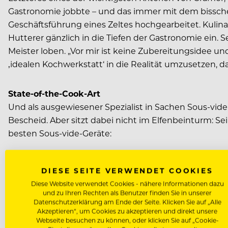
Gastronomie jobbte – und das immer mit dem bisschen
Geschäftsführung eines Zeltes hochgearbeitet. Kulin
Hutterer gänzlich in die Tiefen der Gastronomie ein. 
Meister loben. „Vor mir ist keine Zubereitungsidee 
‚idealen Kochwerkstatt‘ in die Realität umzusetzen, da
State-of-the-Cook-Art
Und als ausgewiesener Spezialist in Sachen Sous-vide
Bescheid. Aber sitzt dabei nicht im Elfenbeinturm: S
besten Sous-vide-Geräte:
HUTTERER
DIESE SEITE VERWENDET COOKIES
www.hutterer.cc
Diese Website verwendet Cookies - nähere Informationen dazu
und zu Ihren Rechten als Benutzer finden Sie in unserer
Datenschutzerklärung am Ende der Seite. Klicken Sie auf „Alle
Akzeptieren“, um Cookies zu akzeptieren und direkt unsere
Webseite besuchen zu können, oder klicken Sie auf „Cookie-