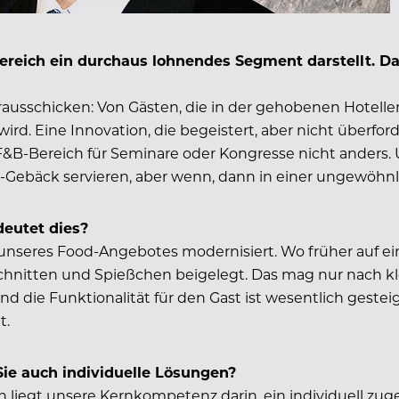
Bereich ein durchaus lohnendes Segment darstellt. D
ausschicken: Von Gästen, die in der gehobenen Hotelle
 Eine Innovation, die begeistert, aber nicht überforder
im F&B-Bereich für Seminare oder Kongresse nicht anders.
Gebäck servieren, aber wenn, dann in einer ungewöhnli
deutet dies?
unseres Food-Angebotes modernisiert. Wo früher auf ein
nitten und Spießchen beigelegt. Das mag nur nach kle
 die Funktionalität für den Gast ist wesentlich gestei
t.
 Sie auch individuelle Lösungen?
 liegt unsere Kernkompetenz darin, ein individuell zug