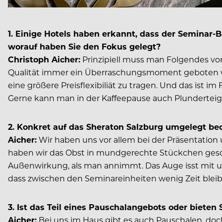
1. Einige Hotels haben erkannt, dass der Seminar-
worauf haben Sie den Fokus gelegt?
Christoph Aicher:
Prinzipiell muss man Folgendes vor
Qualität immer ein Überraschungsmoment geboten wird.
eine größere Preisflexibiliät zu tragen. Und das ist 
Gerne kann man in der Kaffeepause auch Plunderteig-
2. Konkret auf das Sheraton Salzburg umgelegt be
Aicher:
Wir haben uns vor allem bei der Präsentation 
haben wir das Obst in mundgerechte Stückchen gesch
Außenwirkung, als man annimmt. Das Auge isst mit und
dass zwischen den Seminareinheiten wenig Zeit bleib
3. Ist das Teil eines Pauschalangebots oder bieten
Aicher:
Bei uns im Haus gibt es auch Pauschalen, doch