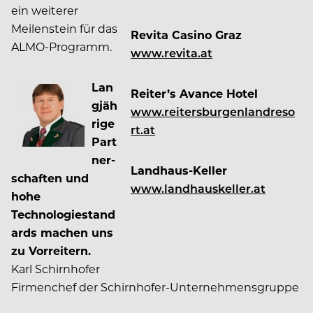
ein weiterer
Meilenstein für das
Revita Casino Graz
ALMO-Programm.
www.revita.at
Lan
Reiter’s Avance Hotel
gjäh
www.reitersburgenlandreso
rige
rt.at
Part
ner-
Landhaus-Keller
schaften und
www.landhauskeller.at
hohe
Technologiestand
ards machen uns
zu Vorreitern.
Karl Schirnhofer
Firmenchef der Schirnhofer-Unternehmensgruppe