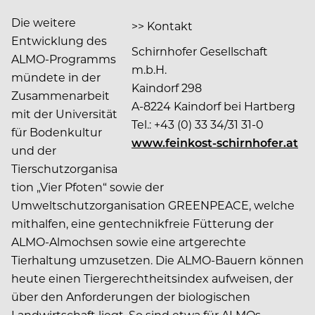
Die weitere
>> Kontakt
Entwicklung des
Schirnhofer Gesellschaft
ALMO-Programms
m.b.H.
mündete in der
Kaindorf 298
Zusammenarbeit
A-8224 Kaindorf bei Hartberg
mit der Universität
Tel.: +43 (0) 33 34/31 31-0
für Bodenkultur
www.feinkost-schirnhofer.at
und der
Tierschutzorganisa
tion „Vier Pfoten“ sowie der
Umweltschutzorganisation GREENPEACE, welche
mithalfen, eine gentechnikfreie Fütterung der
ALMO-Almochsen sowie eine artgerechte
Tierhaltung umzusetzen. Die ALMO-Bauern können
heute einen Tiergerechtheitsindex aufweisen, der
über den Anforderungen der biologischen
Landwirtschaft liegt. So sind etwa für ALMOs