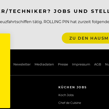
ER/TECHNIKER? JOBS UND STE
Kreuzfahrtschiffen tätig. ROLLING PIN hat zurzeit folgen
ZU DEN HAUSME
ng Pin
Newsletter
Mediadaten
Presse
Impressum
AGB
N
KÜCHEN JOBS
Koch Jobs
Chef de Cuisine