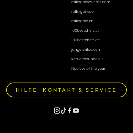
rollingpinawards.com
rollingpin.de
rollingpin.ch
100bestchefs.at
100bestchefs.de
junge-wilde.com
karrierelounge.eu
Rookies of the year
HILFE, KONTAKT & SERVICE