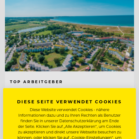
TOP ARBEITGEBER
Ferien- und Freizeitpark
Weissenhäuser Strand
DIESE SEITE VERWENDET COOKIES
Diese Website verwendet Cookies - nähere
23758 Weissenhäuser Strand, Deutschland
Informationen dazu und zu Ihren Rechten als Benutzer
finden Sie in unserer Datenschutzerklärung am Ende
der Seite. Klicken Sie auf „Alle Akzeptieren“, um Cookies
zu akzeptieren und direkt unsere Webseite besuchen zu
KÜCHENCHEF AMERICAN DINER (M/W/D)
können, oder klicken Sie auf „Cookie-Einstellungen“, um