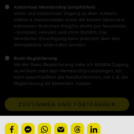
Kostenlose Membership (empfohlen)
Voller und kostenloser Zugang zu allen Artikeln,
Videos & Masterclasses sowie die besten News und
exklusiven Branchen-Insights direkt per Newsletter
– kompakt, relevant und ohne Bullshit. Die
Newsletter-Einwilligung kann jederzeit über den
Abmeldelink widerrufen werden.
Basic-Registrierung
Mit der Basic-Registrierung habe ich KEINEN Zugang
zu Artikeln oder den Membership-Leistungen. Ich
kann ausschließlich die Basisfunktionen, wie z. B. die
Registrierung als Bewerber, nutzen.
ZUSTIMMEN UND FORTFAHREN