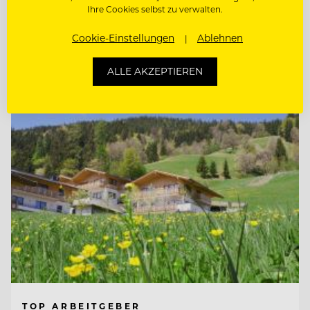
Ihre Cookies selbst zu verwalten.
KÜCHENCHEF MÖWENBRÄU (M/W/D)
Cookie-Einstellungen
Ablehnen
Entdecke alle Jobs
ALLE AKZEPTIEREN
TOP ARBEITGEBER