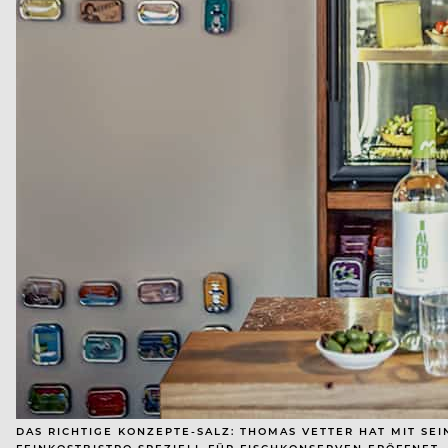
DAS RICHTIGE KONZEPTE-SALZ: THOMAS VETTER HAT MIT SE
FEINKOSTBISTRO SPEZIELL FÜR FISCHKONSERVEN ERÖFFNET.