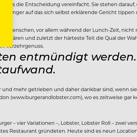
es die Entscheidung vereinfacht. Sie stehen darauf, das
Finger auf das sich selbst erklärende Gericht tippen u
eisten Menschen, vor allem während der Lunch-Zeit, nic
 erklären und zuletzt der härteste Teil: die Qual der 
den Verzehrgenuss.
n entmündigt werden. V
itaufwand.
ehr und mehr getrieben und daher dankbar sind, wenn sie 
ndon (www.burgerandlobster.com), wo es zeitweise gar k
rger – vier Variationen –, Lobster, Lobster Roll – zwei
erstes Restaurant gründeten. Heute sind es neun Locatio