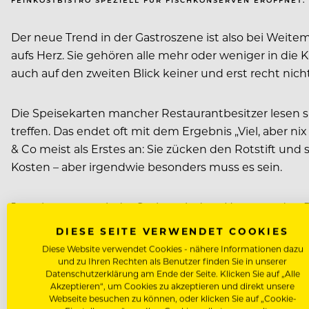
Der neue Trend in der Gastroszene ist also bei Weitem
aufs Herz. Sie gehören alle mehr oder weniger in die 
auch auf den zweiten Blick keiner und erst recht nicht
Die Speisekarten mancher Restaurantbesitzer lesen s
treffen. Das endet oft mit dem Ergebnis „Viel, aber n
& Co meist als Erstes an: Sie zücken den Rotstift und 
Kosten – aber irgendwie besonders muss es sein.
Jetzt kommen wir der Sache mit dem Hype um den Pseu
oder mit fad gleichzusetzen, sondern fordert Fantasi
DIESE SEITE VERWENDET COOKIES
sich gleich. Wie und dass es funktioniert, zeigen zah
Diese Website verwendet Cookies - nähere Informationen dazu
und zu Ihren Rechten als Benutzer finden Sie in unserer
Datenschutzerklärung am Ende der Seite. Klicken Sie auf „Alle
BESONDERS PRAKTISCH
Akzeptieren“, um Cookies zu akzeptieren und direkt unsere
Webseite besuchen zu können, oder klicken Sie auf „Cookie-