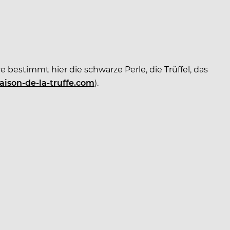
re bestimmt hier die schwarze Perle, die Trüffel, das
son-de-la-truffe.com
).