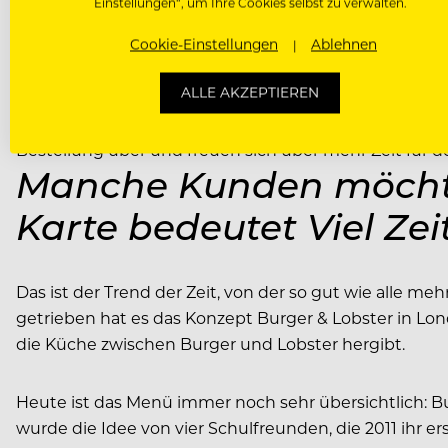
Einstellungen“, um Ihre Cookies selbst zu verwalten.
Manche Kunden lieben es, entmündigt zu werden, wenn 
ebensolchem das Angebot zu erfassen. Danach mit dem 
Cookie-Einstellungen
Ablehnen
ALLE AKZEPTIEREN
Viel Auswahl kostet viel Zeit, die heutzutage die m
Speisekarte, dann muss der Ober das eine oder andere
Bestellung über und freuen sich über mehr Zeit für 
Manche Kunden möchte
Karte bedeutet Viel Ze
Das ist der Trend der Zeit, von der so gut wie alle m
getrieben hat es das Konzept Burger & Lobster in Lo
die Küche zwischen Burger und Lobster hergibt.
Heute ist das Menü immer noch sehr übersichtlich: Bu
wurde die Idee von vier Schulfreunden, die 2011 ihr 