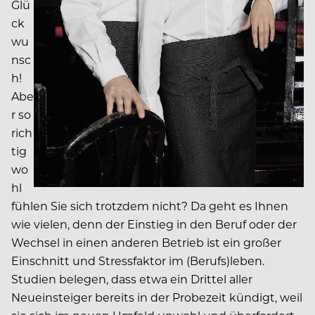
Glü
ck
wu
nsc
h!
Abe
r so
rich
tig
wo
hl
fühlen Sie sich trotzdem nicht? Da geht es Ihnen
wie vielen, denn der Einstieg in den Beruf oder der
Wechsel in einen anderen Betrieb ist ein großer
Einschnitt und Stressfaktor im (Berufs)leben.
Studien belegen, dass etwa ein Drittel aller
Neueinsteiger bereits in der Probezeit kündigt, weil