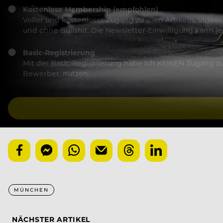
Kostenlose Membership (empfohlen)
Voller und kostenloser Zugang zu allen Artikeln, Vide
und ohne Bullshit. Die Newsletter-Einwilligung kann 
Basic-Registrierung
Mit der Basic-Registrierung habe ich KEINEN Zugang zu 
Bewerber, nutzen.
MÜNCHEN
NÄCHSTER ARTIKEL