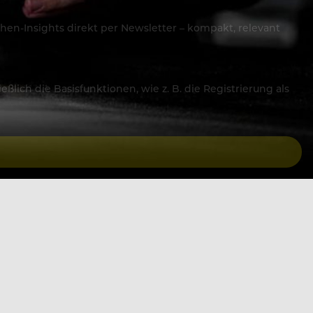
hen-Insights direkt per Newsletter – kompakt, relevant
lich die Basisfunktionen, wie z. B. die Registrierung als