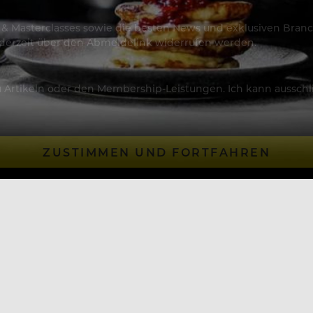
os & Masterclasses sowie die besten News und exklusiven Branc
jederzeit über den Abmeldelink widerrufen werden.
Artikeln oder den Membership-Leistungen. Ich kann ausschließ
ZUSTIMMEN UND FORTFAHREN