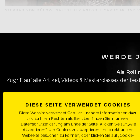
STEPHAN VON BÜLOW, GASTGEBER ANTON JEYAKUMAR UND V
WERDE J
Als Roll
Zugriff auf alle Artikel, Videos & Masterclasses der b
DIESE SEITE VERWENDET COOKIES
Diese Website verwendet Cookies - nähere Informationen dazu
und zu Ihren Rechten als Benutzer finden Sie in unserer
Datenschutzerklärung am Ende der Seite. Klicken Sie auf „Alle
Akzeptieren“, um Cookies zu akzeptieren und direkt unsere
Webseite besuchen zu können, oder klicken Sie auf „Cookie-