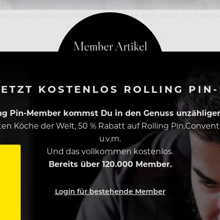
ORSTAND MARKUS GUTENDORFF FREUEN SICH ÜBER DIE ERÖFFN
ETZT KOSTENLOS ROLLING PIN
ing Pin-Member kommst Du in den Genuss unzähliger 
esten Köche der Welt, 50 % Rabatt auf Rolling Pin.Conven
u.v.m.
Und das vollkommen kostenlos.
Bereits über 120.000 Member.
Login für bestehende Member