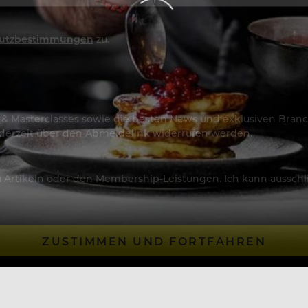
utzbestimmungen
zu.
os & Masterclasses sowie die besten News und exklusiven Branc
jederzeit über den Abmeldelink widerrufen werden.
Artikeln oder den Membership-Leistungen. Ich kann ausschließ
ZUSTIMMEN UND FORTFAHREN