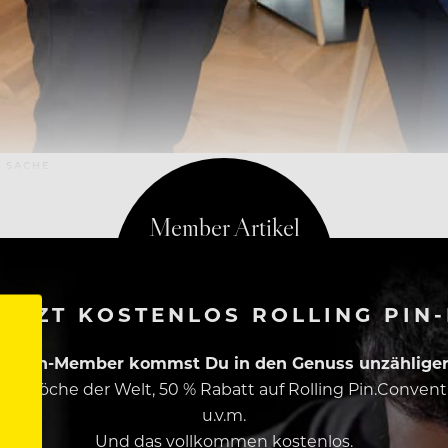
 SACHE
ETZT KOSTENLOS ROLLING PIN
ing Pin-Member kommst Du in den Genuss unzähliger 
esten Köche der Welt, 50 % Rabatt auf Rolling Pin.Conven
u.v.m.
Und das vollkommen kostenlos.