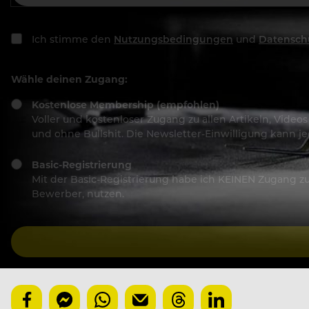
Ich stimme den
Nutzungsbedingungen
und
Datensch
Wähle deinen Zugang:
Kostenlose Membership (empfohlen)
Voller und kostenloser Zugang zu allen Artikeln, Vide
und ohne Bullshit. Die Newsletter-Einwilligung kann 
Basic-Registrierung
Mit der Basic-Registrierung habe ich KEINEN Zugang zu 
Bewerber, nutzen.