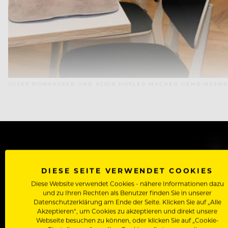
JOSEF DONHAUSER UND ALOIS HOFLER MACHEN GEMEINSAME
WERDE J
DIESE SEITE VERWENDET COOKIES
Als Roll
Diese Website verwendet Cookies - nähere Informationen dazu
und zu Ihren Rechten als Benutzer finden Sie in unserer
Zugriff auf alle Artikel, Videos & Masterclasses der b
Datenschutzerklärung am Ende der Seite. Klicken Sie auf „Alle
Akzeptieren“, um Cookies zu akzeptieren und direkt unsere
Webseite besuchen zu können, oder klicken Sie auf „Cookie-