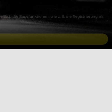
lich die Basisfunktionen, wie z. B. die Registrierung als