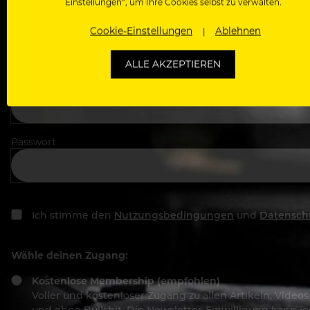
Einstellungen“, um Ihre Cookies selbst zu verwalten.
In welchem Bereich arbeitest du
Cookie-Einstellungen
Ablehnen
ALLE AKZEPTIEREN
Deine E-Mail Adresse
Passwort
Ich stimme den
Nutzungsbedingungen
und
Datensch
Wähle deinen Zugang:
Kostenlose Membership (empfohlen)
Voller und kostenloser Zugang zu allen Artikeln, Vide
und ohne Bullshit. Die Newsletter-Einwilligung kann 