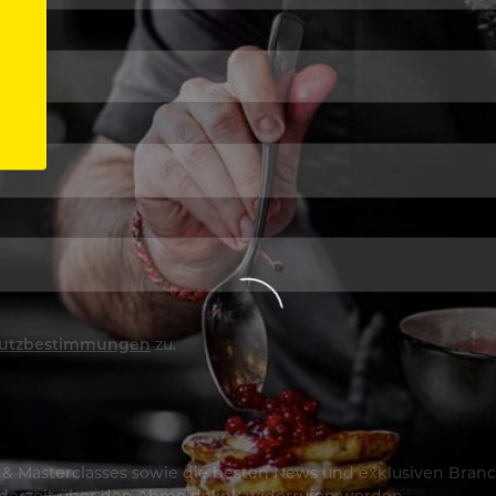
utzbestimmungen
zu.
os & Masterclasses sowie die besten News und exklusiven Branc
jederzeit über den Abmeldelink widerrufen werden.