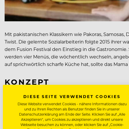
Mit pakistanischen Klassikern wie Pakoras, Samosas, 
Twist. Die gelernte Sozialarbeiterin folgte 2015 ihr
dem Fusion Festival den Einstieg in die Gastronomie. 
werden vier Menüs, die wöchentlich wechseln, angebo
auf sprichwörtlich scharfe Küche hat, sollte das Mama 
KONZEPT
Street-Food-Restaurant mit pakistanischen Klassikern
DIESE SEITE VERWENDET COOKIES
Diese Website verwendet Cookies - nähere Informationen dazu
und zu Ihren Rechten als Benutzer finden Sie in unserer
SPEISEN
Datenschutzerklärung am Ende der Seite. Klicken Sie auf „Alle
Akzeptieren“, um Cookies zu akzeptieren und direkt unsere
Webseite besuchen zu können, oder klicken Sie auf „Cookie-
Pakoras, Samosa Chaana, Chaat oder Nihari. Scharf