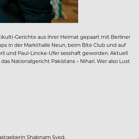
kulti-Gerichte aus ihrer Heimat gepaart mit Berliner
ps in der Markthalle Neun, beim Bite Club und auf
rli und Paul-Lincke-Ufer sesshaft geworden. Aktuell
s Nationalgericht Pakistans – Nihari. Wer also Lust
Gastgeberin Shabnam Syed.