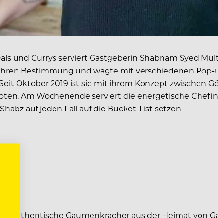
Dals und Currys serviert Gastgeberin Shabnam Syed Multi
er wahren Bestimmung und wagte mit verschiedenen Pop-u
Seit Oktober 2019 ist sie mit ihrem Konzept zwischen Gö
ten. Am Wochenende serviert die energetische Chefin da
Shabz auf jeden Fall auf die Bucket-List setzen.
.
e und Authentische Gaumenkracher aus der Heimat von 