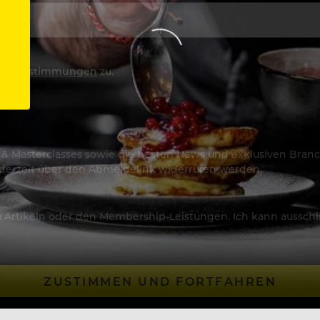
utzbestimmungen
zu.
os & Masterclasses sowie die besten News und exklusiven Branc
jederzeit über den Abmeldelink widerrufen werden.
Artikeln oder den Membership-Leistungen. Ich kann ausschließ
ZUSTIMMEN UND FORTFAHREN