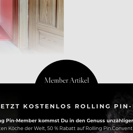
le durch, beginnend beim digitalen Check-in
ETZT KOSTENLOS ROLLING PIN
ing Pin-Member kommst Du in den Genuss unzähliger 
esten Köche der Welt, 50 % Rabatt auf Rolling Pin.Conven