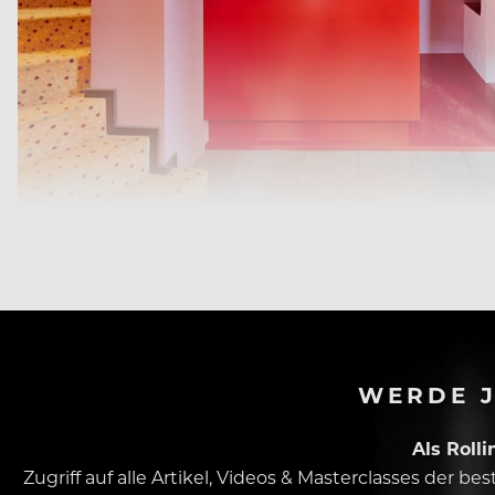
Zukunft Pink? Die Farbe zieht sich im pop-up stuub bierhäus
WERDE J
Als Roll
Zugriff auf alle Artikel, Videos & Masterclasses der b