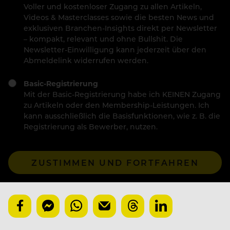
Voller und kostenloser Zugang zu allen Artikeln,
Videos & Masterclasses sowie die besten News und
exklusiven Branchen-Insights direkt per Newsletter
– kompakt, relevant und ohne Bullshit. Die
Newsletter-Einwilligung kann jederzeit über den
Abmeldelink widerrufen werden.
Basic-Registrierung
Mit der Basic-Registrierung habe ich KEINEN Zugang
zu Artikeln oder den Membership-Leistungen. Ich
kann ausschließlich die Basisfunktionen, wie z. B. die
Registrierung als Bewerber, nutzen.
ZUSTIMMEN UND FORTFAHREN