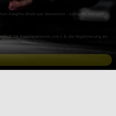
hen-Insights direkt per Newsletter – kompakt, relevant
lich die Basisfunktionen, wie z. B. die Registrierung als