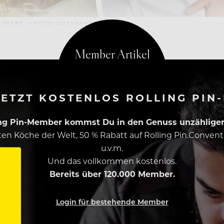
START. – FOTO: GOTTHARDT’ S
ETZT KOSTENLOS ROLLING PIN
ing Pin-Member kommst Du in den Genuss unzähliger 
esten Köche der Welt, 50 % Rabatt auf Rolling Pin.Conven
u.v.m.
Und das vollkommen kostenlos.
Bereits über 120.000 Member.
Login für bestehende Member