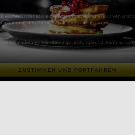
os & Masterclasses sowie die besten News und exklusiven Branc
jederzeit über den Abmeldelink widerrufen werden.
Artikeln oder den Membership-Leistungen. Ich kann ausschließ
ZUSTIMMEN UND FORTFAHREN