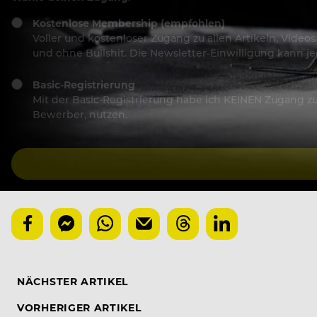
Kostenlose Membership (empfohlen)
Voller und kostenloser Zugang zu allen Artikeln, Vide
und ohne Bullshit. Die Newsletter-Einwilligung kann 
Basic-Registrierung
Mit der Basic-Registrierung habe ich KEINEN Zugang zu 
Bewerber, nutzen.
NÄCHSTER ARTIKEL
VORHERIGER ARTIKEL