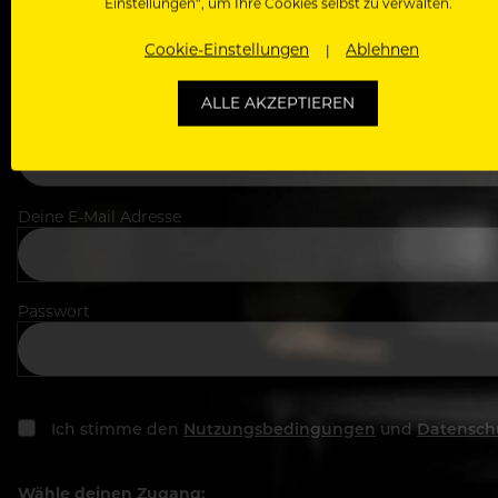
Einstellungen“, um Ihre Cookies selbst zu verwalten.
Dein Vorname
Cookie-Einstellungen
Ablehnen
ALLE AKZEPTIEREN
In welchem Bereich arbeitest du
Deine E-Mail Adresse
Passwort
Ich stimme den
Nutzungsbedingungen
und
Datensch
Wähle deinen Zugang: