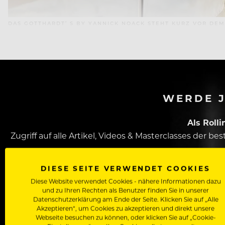
DAS GOTTHARDT’ S BY YANNICK NOACK STEHT KURZ VOR DEM 
WERDE J
Als Roll
Zugriff auf alle Artikel, Videos & Masterclasses der b
DIESE SEITE VERWENDET COOKIES
Diese Website verwendet Cookies - nähere Informationen dazu
und zu Ihren Rechten als Benutzer finden Sie in unserer
Datenschutzerklärung am Ende der Seite. Klicken Sie auf „Alle
Akzeptieren“, um Cookies zu akzeptieren und direkt unsere
Webseite besuchen zu können, oder klicken Sie auf „Cookie-