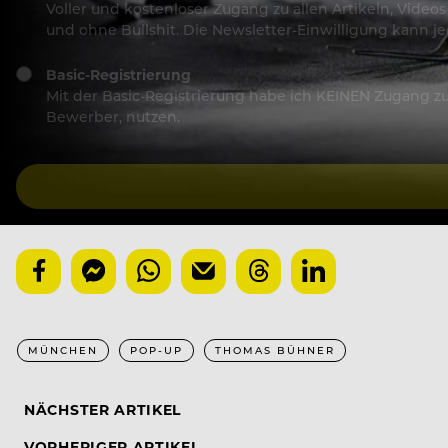
Voller und kostenloser Zugang zu allen Artikeln, Vide
und ohne Bullshit. Die Newsletter-Einwilligung kann 
Basic-Registrierung
Mit der Basic-Registrierung habe ich KEINEN Zugang zu 
Bewerber, nutzen.
MÜNCHEN
POP-UP
THOMAS BÜHNER
NÄCHSTER ARTIKEL
VORHERIGER ARTIKEL