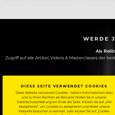
MÜNCHENS ÄLTESTES KAFFEEHAUS HOLT SICH THOMAS BÜHNE
WERDE J
Als Roll
Zugriff auf alle Artikel, Videos & Masterclasses der b
DIESE SEITE VERWENDET COOKIES
Diese Website verwendet Cookies - nähere Informationen dazu
und zu Ihren Rechten als Benutzer finden Sie in unserer
Datenschutzerklärung am Ende der Seite. Klicken Sie auf „Alle
Akzeptieren“, um Cookies zu akzeptieren und direkt unsere
Dein Vorname
Webseite besuchen zu können, oder klicken Sie auf „Cookie-