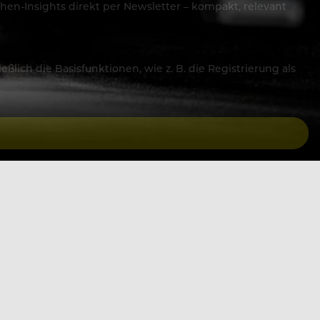
hen-Insights direkt per Newsletter – kompakt, relevant
lich die Basisfunktionen, wie z. B. die Registrierung als