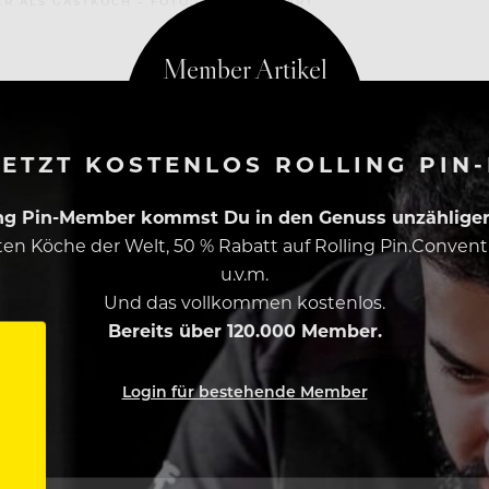
R ALS GASTKOCH – FOTO: NICK HARWART
ETZT KOSTENLOS ROLLING PIN
ing Pin-Member kommst Du in den Genuss unzähliger 
esten Köche der Welt, 50 % Rabatt auf Rolling Pin.Conven
u.v.m.
Und das vollkommen kostenlos.
Bereits über 120.000 Member.
Login für bestehende Member