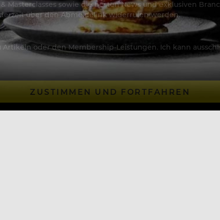
os & Masterclasses sowie die besten News und exklusiven Branc
jederzeit über den Abmeldelink widerrufen werden.
Artikeln oder den Membership-Leistungen. Ich kann ausschließ
ZUSTIMMEN UND FORTFAHREN