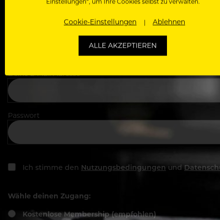
Einstellungen“, um Ihre Cookies selbst zu verwalten.
Cookie-Einstellungen
Ablehnen
In welchem Bereich arbeitest du
ALLE AKZEPTIEREN
Deine E-Mail Adresse
Passwort
Ich stimme den
Nutzungsbedingungen
und
Datensch
Wähle deinen Zugang:
Kostenlose Membership (empfohlen)