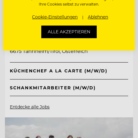
Ihre Cookies selbst zu verwalten.
Cookie-Einstellungen
Ablehnen
TOP ARBEITGEBER
Jungbrunn - Der Gutzeitort
ALLE AKZEPTIEREN
6675 Tannheim/Tirol, Österreich
KÜCHENCHEF A LA CARTE (M/W/D)
SCHANKMITARBEITER (M/W/D)
Entdecke alle Jobs