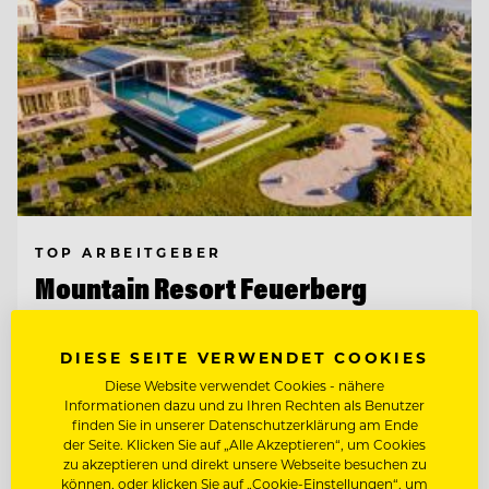
TOP ARBEITGEBER
Mountain Resort Feuerberg
DIESE SEITE VERWENDET COOKIES
9551 Bodensdorf, Ossiacher See, Österreich
Diese Website verwendet Cookies - nähere
Informationen dazu und zu Ihren Rechten als Benutzer
finden Sie in unserer Datenschutzerklärung am Ende
BEAUTY & WOHLFÜHL EXPERT:IN
der Seite. Klicken Sie auf „Alle Akzeptieren“, um Cookies
zu akzeptieren und direkt unsere Webseite besuchen zu
können, oder klicken Sie auf „Cookie-Einstellungen“, um