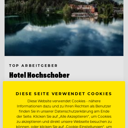
TOP ARBEITGEBER
Hotel Hochschober
DIESE SEITE VERWENDET COOKIES
9565 Ebene Reichenau, Österreich
Diese Website verwendet Cookies - nähere
Informationen dazu und zu Ihren Rechten als Benutzer
CHEF DE
finden Sie in unserer Datenschutzerklärung am Ende
RANG/RESTAURANTFACHMANN/FRAU
der Seite. Klicken Sie auf „Alle Akzeptieren“, um Cookies
zu akzeptieren und direkt unsere Webseite besuchen zu
können, oder klicken Sie auf „Cookie-Einstellungen“, um