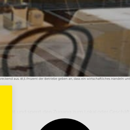
hreckend aus. 81,5 Prozent der Betriebe geben an, dass ein wirtschaftliches Handeln u
R
as Gerät und sperrt den Zugang zum Lokal oder Geschäft.