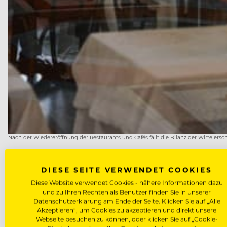
Nach der Wiedereröffnung der Restaurants und Cafés fällt die Bilanz der Wirte ersc
KEIN EINTRITT BEI FIEBE
DIESE SEITE VERWENDET COOKIES
Diese Website verwendet Cookies - nähere Informationen dazu
und zu Ihren Rechten als Benutzer finden Sie in unserer
Werden Personen mit Fieber registriert, so klingelt d
Datenschutzerklärung am Ende der Seite. Klicken Sie auf „Alle
werden.
Akzeptieren“, um Cookies zu akzeptieren und direkt unsere
Webseite besuchen zu können, oder klicken Sie auf „Cookie-