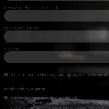
In welchem Bereich arbeitest du
Deine E-Mail Adresse
Passwort
Ich stimme den
Nutzungsbedingungen
und
Datensch
Wähle deinen Zugang:
Kostenlose Membership (empfohlen)
Voller und kostenloser Zugang zu allen Artikeln, Vide
und ohne Bullshit. Die Newsletter-Einwilligung kann 