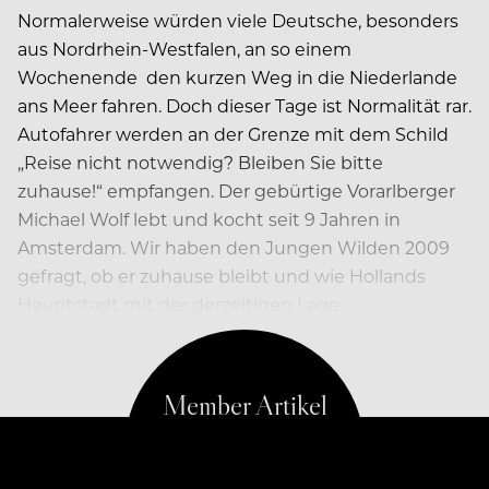
Normalerweise würden viele Deutsche, besonders
aus Nordrhein-Westfalen, an so einem
Wochenende
den kurzen Weg in die Niederlande
ans Meer fahren. Doch dieser Tage ist Normalität rar.
Autofahrer werden an der Grenze mit dem Schild
„Reise nicht notwendig? Bleiben Sie bitte
zuhause!“ empfangen. Der gebürtige Vorarlberger
Michael Wolf lebt und kocht seit 9 Jahren in
Amsterdam. Wir haben den Jungen Wilden 2009
gefragt, ob er zuhause bleibt und wie Hollands
Hauptstadt mit der derzeitigen Lage
zurechtkommt.