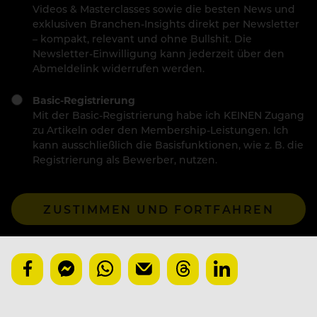
Videos & Masterclasses sowie die besten News und
exklusiven Branchen-Insights direkt per Newsletter
– kompakt, relevant und ohne Bullshit. Die
Newsletter-Einwilligung kann jederzeit über den
Abmeldelink widerrufen werden.
Basic-Registrierung
Mit der Basic-Registrierung habe ich KEINEN Zugang
zu Artikeln oder den Membership-Leistungen. Ich
kann ausschließlich die Basisfunktionen, wie z. B. die
Registrierung als Bewerber, nutzen.
ZUSTIMMEN UND FORTFAHREN