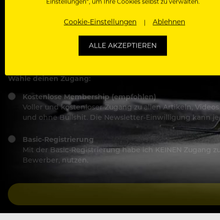
Einstellungen“, um Ihre Cookies selbst zu verwalten.
Cookie-Einstellungen
Ablehnen
ALLE AKZEPTIEREN
Ich stimme den
Nutzungsbedingungen
und
Datensch
Wähle deinen Zugang:
Kostenlose Membership (empfohlen)
Voller und kostenloser Zugang zu allen Artikeln, Vide
und ohne Bullshit. Die Newsletter-Einwilligung kann 
Basic-Registrierung
Mit der Basic-Registrierung habe ich KEINEN Zugang zu 
Bewerber, nutzen.