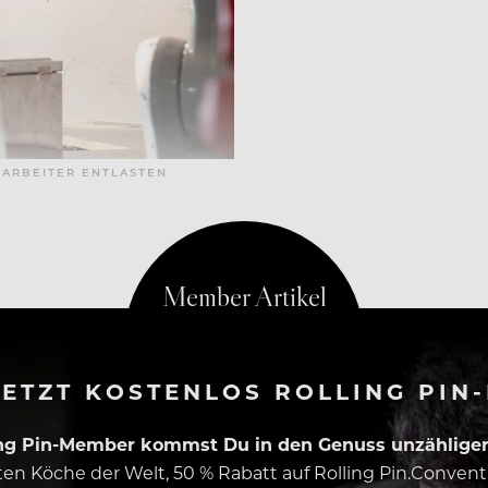
TARBEITER ENTLASTEN
SPARADOXON
ETZT KOSTENLOS ROLLING PIN
ing Pin-Member kommst Du in den Genuss unzähliger 
esten Köche der Welt, 50 % Rabatt auf Rolling Pin.Conven