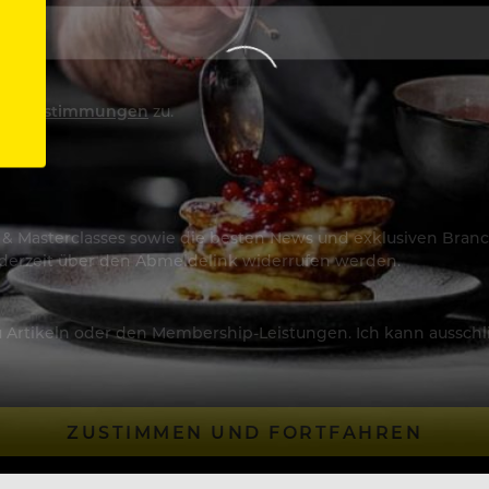
utzbestimmungen
zu.
os & Masterclasses sowie die besten News und exklusiven Branc
jederzeit über den Abmeldelink widerrufen werden.
Artikeln oder den Membership-Leistungen. Ich kann ausschließ
ZUSTIMMEN UND FORTFAHREN