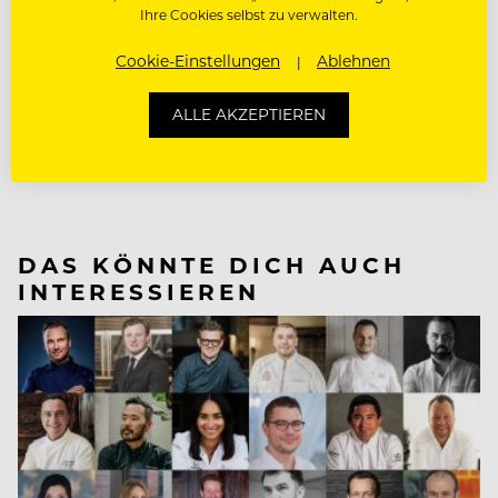
CLAUS MEYER
DANI GARCÍA
RENÉ REDZEPI
Ihre Cookies selbst zu verwalten.
TIM RAUE
WOLFGANG PUCK
Cookie-Einstellungen
Ablehnen
NÄCHSTER ARTIKEL
ALLE AKZEPTIEREN
VORHERIGER ARTIKEL
DAS KÖNNTE DICH AUCH
INTERESSIEREN