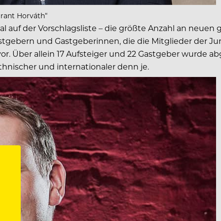
urant Horváth“
 auf der Vorschlagsliste – die größte Anzahl an neuen
tgebern und Gastgeberinnen, die die Mitglieder der Ju
or. Über allein 17 Aufsteiger und 22 Gastgeber wurde abg
, ethnischer und internationaler denn je.