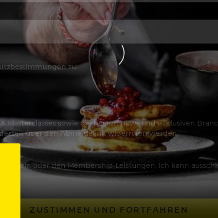
utzbestimmungen
zu.
os & Masterclasses sowie die besten News und exklusiven Branc
jederzeit über den Abmeldelink widerrufen werden.
Artikeln oder den Membership-Leistungen. Ich kann ausschließ
ZUSTIMMEN UND FORTFAHREN