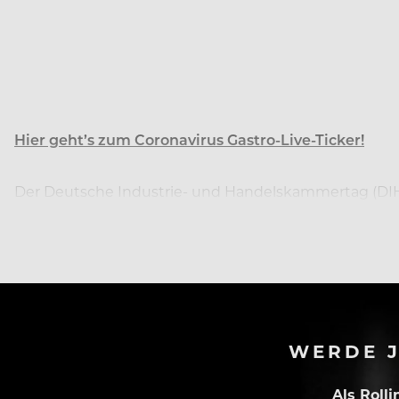
Hier geht’s zum Coronavirus Gastro-Live-Ticker!
Der Deutsche Industrie- und Handelskammertag (DIHK
Menschenströme zu steuern.
WERDE J
Als Roll