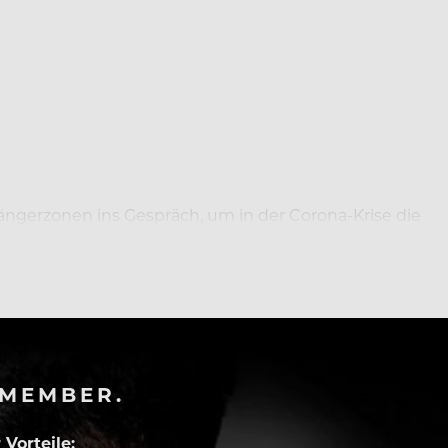
ngerzonen ins Gespräch, um in der Corona-Krise die
-MEMBER.
Vorteile: