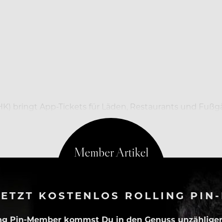
) bringt App-Tickets für Läden, Restaurants und Fußgä
ETZT KOSTENLOS ROLLING PIN
ing Pin-Member kommst Du in den Genuss unzähliger 