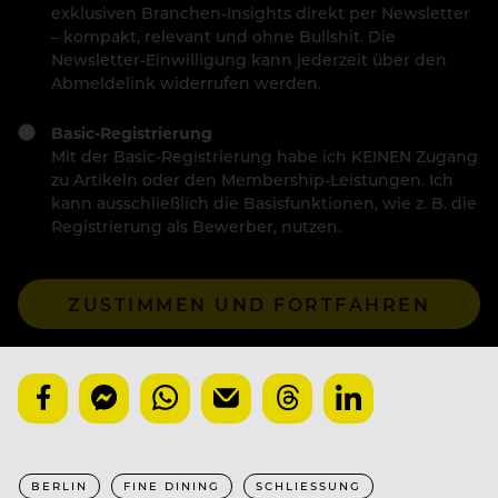
exklusiven Branchen-Insights direkt per Newsletter
– kompakt, relevant und ohne Bullshit. Die
Newsletter-Einwilligung kann jederzeit über den
Abmeldelink widerrufen werden.
Basic-Registrierung
Mit der Basic-Registrierung habe ich KEINEN Zugang
zu Artikeln oder den Membership-Leistungen. Ich
kann ausschließlich die Basisfunktionen, wie z. B. die
Registrierung als Bewerber, nutzen.
ZUSTIMMEN UND FORTFAHREN
BERLIN
FINE DINING
SCHLIESSUNG