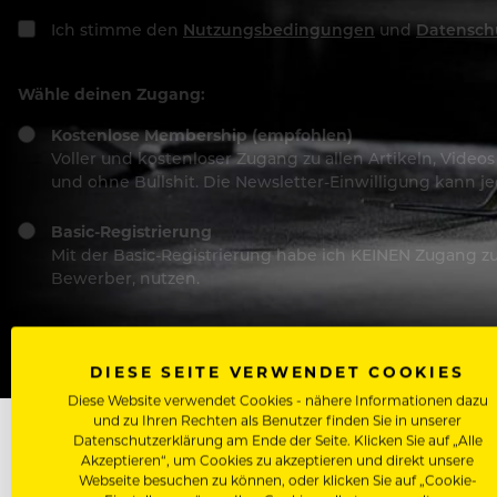
Ich stimme den
Nutzungsbedingungen
und
Datensch
Wähle deinen Zugang:
Kostenlose Membership (empfohlen)
Voller und kostenloser Zugang zu allen Artikeln, Vide
und ohne Bullshit. Die Newsletter-Einwilligung kann 
Basic-Registrierung
Mit der Basic-Registrierung habe ich KEINEN Zugang zu 
Bewerber, nutzen.
DIESE SEITE VERWENDET COOKIES
Diese Website verwendet Cookies - nähere Informationen dazu
und zu Ihren Rechten als Benutzer finden Sie in unserer
Datenschutzerklärung am Ende der Seite. Klicken Sie auf „Alle
Akzeptieren“, um Cookies zu akzeptieren und direkt unsere
Webseite besuchen zu können, oder klicken Sie auf „Cookie-