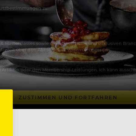
utzbestimmungen
zu.
os & Masterclasses sowie die besten News und exklusiven Branc
jederzeit über den Abmeldelink widerrufen werden.
Artikeln oder den Membership-Leistungen. Ich kann ausschließ
ZUSTIMMEN UND FORTFAHREN