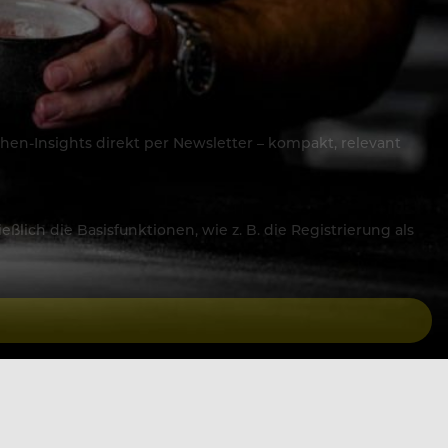
hen-Insights direkt per Newsletter – kompakt, relevant
lich die Basisfunktionen, wie z. B. die Registrierung als