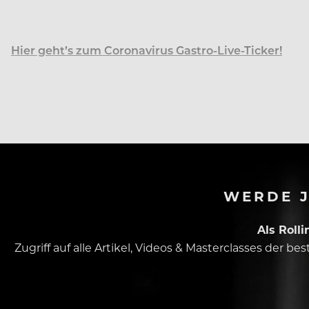
Hier geht’s zum Coronavirus Gastro-Live-Ticker!
Die EU-Staaten wollen die in der Coronakrise eingefüh
WERDE J
Als Roll
Zugriff auf alle Artikel, Videos & Masterclasses der b