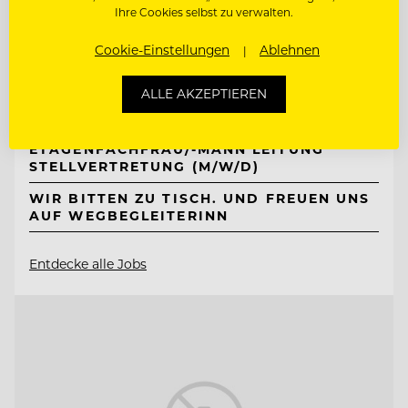
TOP ARBEITGEBER
Ihre Cookies selbst zu verwalten.
Naturhotel Bauernhofer
Cookie-Einstellungen
Ablehnen
ALLE AKZEPTIEREN
8172 Heilbrunn, Österreich
ETAGENFACHFRAU/-MANN LEITUNG
STELLVERTRETUNG (M/W/D)
WIR BITTEN ZU TISCH. UND FREUEN UNS
AUF WEGBEGLEITERINN
Entdecke alle Jobs