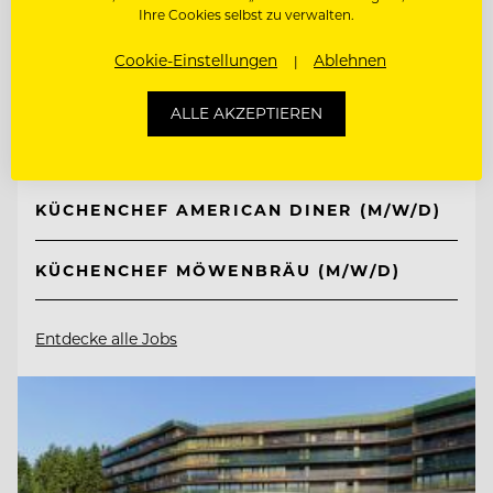
Ihre Cookies selbst zu verwalten.
TOP ARBEITGEBER
Ferien- und Freizeitpark
Cookie-Einstellungen
Ablehnen
Weissenhäuser Strand
ALLE AKZEPTIEREN
23758 Weissenhäuser Strand, Deutschland
KÜCHENCHEF AMERICAN DINER (M/W/D)
KÜCHENCHEF MÖWENBRÄU (M/W/D)
Entdecke alle Jobs