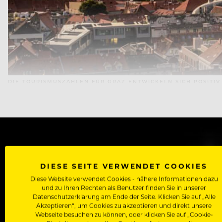
DIE TOURISMUSZAHLEN FÜR GRAZ ENTWICKELN SICH POSITIV
WERDE J
DIESE SEITE VERWENDET COOKIES
Als Roll
Diese Website verwendet Cookies - nähere Informationen dazu
und zu Ihren Rechten als Benutzer finden Sie in unserer
Zugriff auf alle Artikel, Videos & Masterclasses der b
Datenschutzerklärung am Ende der Seite. Klicken Sie auf „Alle
Akzeptieren“, um Cookies zu akzeptieren und direkt unsere
Webseite besuchen zu können, oder klicken Sie auf „Cookie-