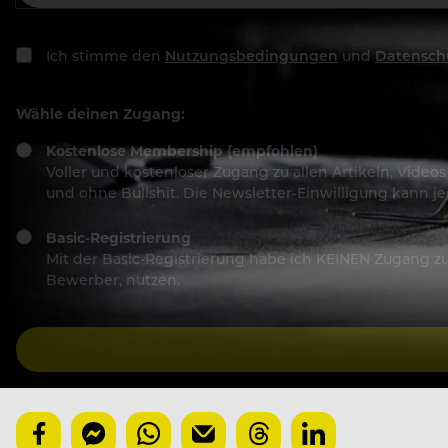
Ich stimme den
Nutzungsbedingungen
und
Datensch
Wähle deinen Zugang:
Kostenlose Membership (empfohlen)
Voller und kostenloser Zugang zu allen Artikeln, Vide
und ohne Bullshit. Die Newsletter-Einwilligung kann 
Basic-Registrierung
Mit der Basic-Registrierung habe ich KEINEN Zugang zu 
Bewerber, nutzen.