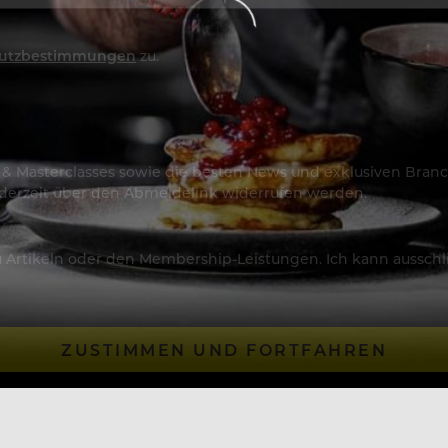
utzbestimmungen
zu.
os & Masterclasses sowie die besten News und exklusiven Branc
jederzeit über den Abmeldelink widerrufen werden.
Artikeln oder den Membership-Leistungen. Ich kann ausschließ
ZUSTIMMEN UND FORTFAHREN