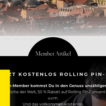
 – FOTO: REGION GRAZ PIXELMAKER (WEB)
ETZT KOSTENLOS ROLLING PIN
ing Pin-Member kommst Du in den Genuss unzähliger 
esten Köche der Welt, 50 % Rabatt auf Rolling Pin.Conven
u.v.m.
Und das vollkommen kostenlos.