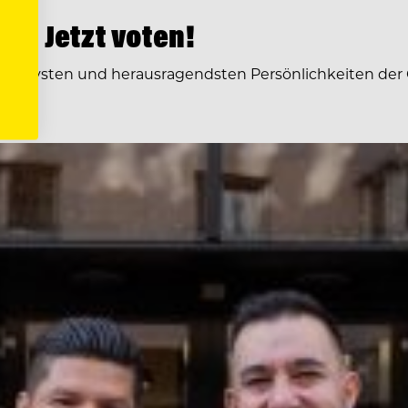
6: Jetzt voten!
 kreativsten und herausragendsten Persönlichkeiten der 