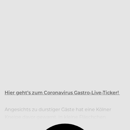
Hier geht’s zum Coronavirus Gastro-Live-Ticker!
Angesichts zu durstiger Gäste hat eine Kölner
Kneipe davor gewarnt, in kleine Fläschchen
abgefülltes Desinfektionsmittel zu trinken.