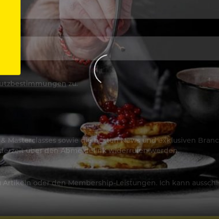
utzbestimmungen
zu.
os & Masterclasses sowie die besten News und exklusiven Branc
jederzeit über den Abmeldelink widerrufen werden.
Artikeln oder den Membership-Leistungen. Ich kann ausschließ