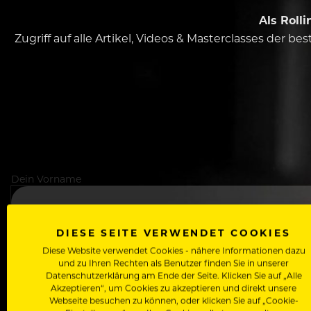
Als Roll
Zugriff auf alle Artikel, Videos & Masterclasses der b
Dein Vorname
DIESE SEITE VERWENDET COOKIES
In welchem Bereich arbeitest du
Diese Website verwendet Cookies - nähere Informationen dazu
und zu Ihren Rechten als Benutzer finden Sie in unserer
Datenschutzerklärung am Ende der Seite. Klicken Sie auf „Alle
Akzeptieren“, um Cookies zu akzeptieren und direkt unsere
Deine E-Mail Adresse
Webseite besuchen zu können, oder klicken Sie auf „Cookie-