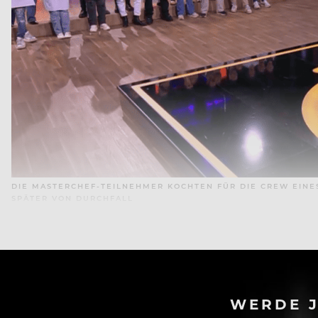
DIE MASTERCHEF-TEILNEHMER KOCHTEN FÜR DIE CREW EINES
SPÄTER VON DURCHFALL
WERDE J