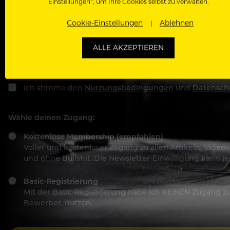
Einstellungen“, um Ihre Cookies selbst zu verwalten.
Cookie-Einstellungen
Ablehnen
Passwort
ALLE AKZEPTIEREN
Ich stimme den
Nutzungsbedingungen
und
Datensch
Wähle deinen Zugang:
Kostenlose Membership (empfohlen)
Voller und kostenloser Zugang zu allen Artikeln, Vide
und ohne Bullshit. Die Newsletter-Einwilligung kann 
Basic-Registrierung
Mit der Basic-Registrierung habe ich KEINEN Zugang zu 
Bewerber, nutzen.