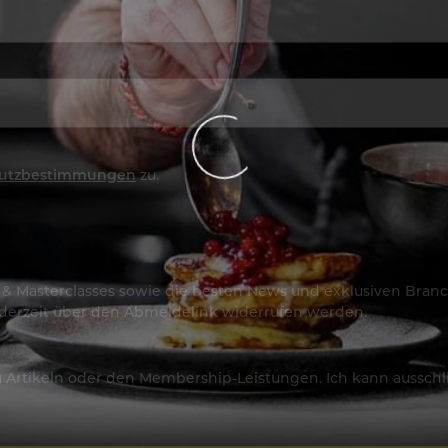
utzbestimmungen
zu.
os & Masterclasses sowie die besten News und exklusiven Branc
jederzeit über den Abmeldelink widerrufen werden.
Artikeln oder den Membership-Leistungen. Ich kann ausschließ