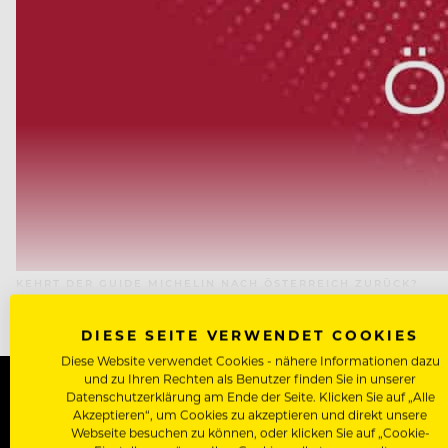
KEHRT DER GUIDE MICHELIN NACH ÖSTERREICH ZURÜCK?
DIESE SEITE VERWENDET COOKIES
Diese Website verwendet Cookies - nähere Informationen dazu
und zu Ihren Rechten als Benutzer finden Sie in unserer
Datenschutzerklärung am Ende der Seite. Klicken Sie auf „Alle
Akzeptieren“, um Cookies zu akzeptieren und direkt unsere
WERDE J
Webseite besuchen zu können, oder klicken Sie auf „Cookie-