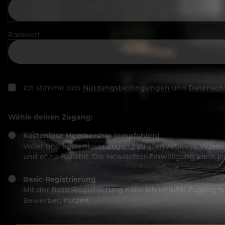
Passwort
Ich stimme den
Nutzungsbedingungen
und
Datensch
Wähle deinen Zugang:
Kostenlose Membership (empfohlen)
Voller und kostenloser Zugang zu allen Artikeln, Vide
und ohne Bullshit. Die Newsletter-Einwilligung kann 
Basic-Registrierung
Mit der Basic-Registrierung habe ich KEINEN Zugang zu 
Bewerber, nutzen.