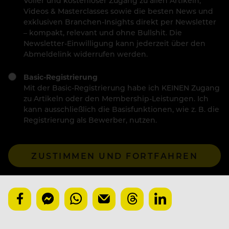
Voller und kostenloser Zugang zu allen Artikeln,
Videos & Masterclasses sowie die besten News und
exklusiven Branchen-Insights direkt per Newsletter
– kompakt, relevant und ohne Bullshit. Die
Newsletter-Einwilligung kann jederzeit über den
Abmeldelink widerrufen werden.
Basic-Registrierung
Mit der Basic-Registrierung habe ich KEINEN Zugang
zu Artikeln oder den Membership-Leistungen. Ich
kann ausschließlich die Basisfunktionen, wie z. B. die
Registrierung als Bewerber, nutzen.
ZUSTIMMEN UND FORTFAHREN