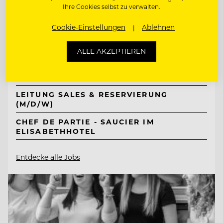
Ihre Cookies selbst zu verwalten.
TOP ARBEITGEBER
Cookie-Einstellungen
Ablehnen
Neuhaus Zillertal Resort &
ElisabethHotel
ALLE AKZEPTIEREN
6290 Mayrhofen, Österreich
LEITUNG SALES & RESERVIERUNG
(M/D/W)
CHEF DE PARTIE - SAUCIER IM
ELISABETHHOTEL
Entdecke alle Jobs