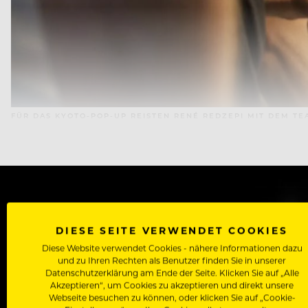
FÜR DAS KYOTO-POP-UP REISTEN RENÉ REDZEPI MIT DEM T
WERDE J
DIESE SEITE VERWENDET COOKIES
Diese Website verwendet Cookies - nähere Informationen dazu
Als Roll
und zu Ihren Rechten als Benutzer finden Sie in unserer
Zugriff auf alle Artikel, Videos & Masterclasses der b
Datenschutzerklärung am Ende der Seite. Klicken Sie auf „Alle
Akzeptieren“, um Cookies zu akzeptieren und direkt unsere
Webseite besuchen zu können, oder klicken Sie auf „Cookie-