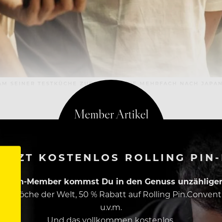
EAM SEINER TESTKÜCHE ZUR RECHERCHE MEHRFACH NACH JAPAN
ETZT KOSTENLOS ROLLING PIN
ing Pin-Member kommst Du in den Genuss unzähliger 
esten Köche der Welt, 50 % Rabatt auf Rolling Pin.Conven
u.v.m.
Und das vollkommen kostenlos.