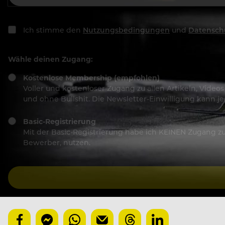
Ich stimme den
Nutzungsbedingungen
und
Datensch
Wähle deinen Zugang:
Kostenlose Membership (empfohlen)
Voller und kostenloser Zugang zu allen Artikeln, Vide
und ohne Bullshit. Die Newsletter-Einwilligung kann 
Basic-Registrierung
Mit der Basic-Registrierung habe ich KEINEN Zugang zu 
Bewerber, nutzen.