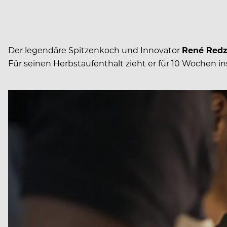
Der legendäre Spitzenkoch und Innovator
René Redz
Für seinen Herbstaufenthalt zieht er für 10 Wochen i