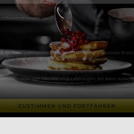
utzbestimmungen
zu.
os & Masterclasses sowie die besten News und exklusiven Branc
jederzeit über den Abmeldelink widerrufen werden.
Artikeln oder den Membership-Leistungen. Ich kann ausschließ
ZUSTIMMEN UND FORTFAHREN