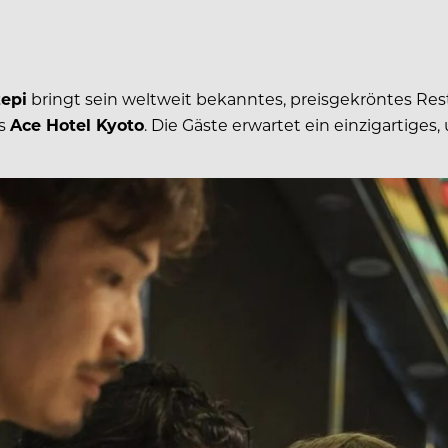
epi
bringt sein weltweit bekanntes, preisgekröntes Re
ns
Ace Hotel Kyoto
. Die Gäste erwartet ein einzigartiges,