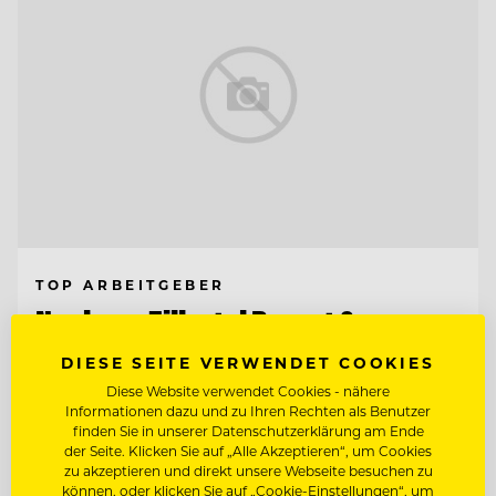
TOP ARBEITGEBER
Neuhaus Zillertal Resort &
ElisabethHotel
DIESE SEITE VERWENDET COOKIES
Diese Website verwendet Cookies - nähere
6290 Mayrhofen, Österreich
Informationen dazu und zu Ihren Rechten als Benutzer
finden Sie in unserer Datenschutzerklärung am Ende
der Seite. Klicken Sie auf „Alle Akzeptieren“, um Cookies
SOUS CHEF - STELLVERTRETENDER
zu akzeptieren und direkt unsere Webseite besuchen zu
KÜCHENCHEF
können, oder klicken Sie auf „Cookie-Einstellungen“, um