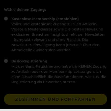
Wähle deinen Zugang:
Kostenlose Membership (empfohlen)
Voller und kostenloser Zugang zu allen Artikeln,
Videos & Masterclasses sowie die besten News und
exklusiven Branchen-Insights direkt per Newsletter
– kompakt, relevant und ohne Bullshit. Die
Newsletter-Einwilligung kann jederzeit über den
Abmeldelink widerrufen werden.
Basic-Registrierung
Mit der Basic-Registrierung habe ich KEINEN Zugang
zu Artikeln oder den Membership-Leistungen. Ich
kann ausschließlich die Basisfunktionen, wie z. B. die
Registrierung als Bewerber, nutzen.
ZUSTIMMEN UND FORTFAHREN