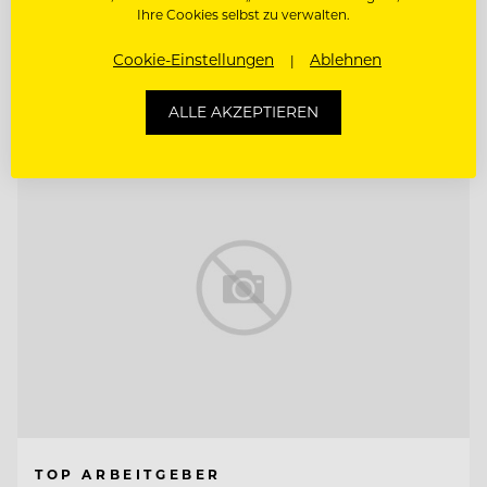
Ihre Cookies selbst zu verwalten.
RESTAURANTLEITUNG MIT SOMMELIER-
KENNTNISSEN
Cookie-Einstellungen
Ablehnen
Entdecke alle Jobs
ALLE AKZEPTIEREN
TOP ARBEITGEBER