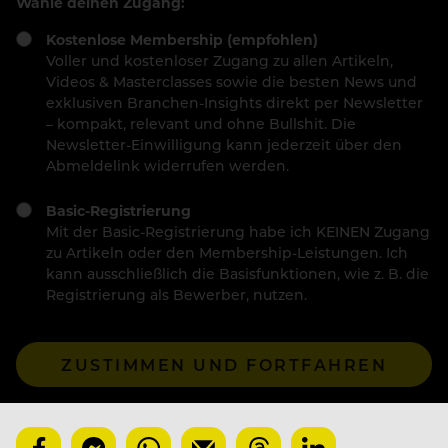
Wähle deinen Zugang:
Kostenlose Membership (empfohlen)
Voller und kostenloser Zugang zu allen Artikeln,
Videos & Masterclasses sowie die besten News und
exklusiven Branchen-Insights direkt per Newsletter
– kompakt, relevant und ohne Bullshit. Die
Newsletter-Einwilligung kann jederzeit über den
Abmeldelink widerrufen werden.
Basic-Registrierung
Mit der Basic-Registrierung habe ich KEINEN Zugang
zu Artikeln oder den Membership-Leistungen. Ich
kann ausschließlich die Basisfunktionen, wie z. B. die
Registrierung als Bewerber, nutzen.
ZUSTIMMEN UND FORTFAHREN