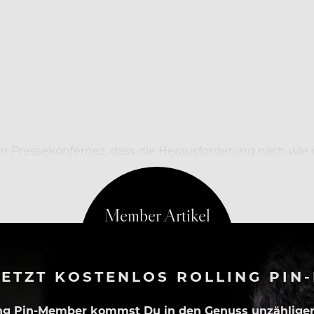
r Pressekonfernez, dass die Herausforderung nach wie v
e Zahl der Neuinfektionen liege mittlerweile unter 100.
ETZT KOSTENLOS ROLLING PIN
ing Pin-Member kommst Du in den Genuss unzähliger 