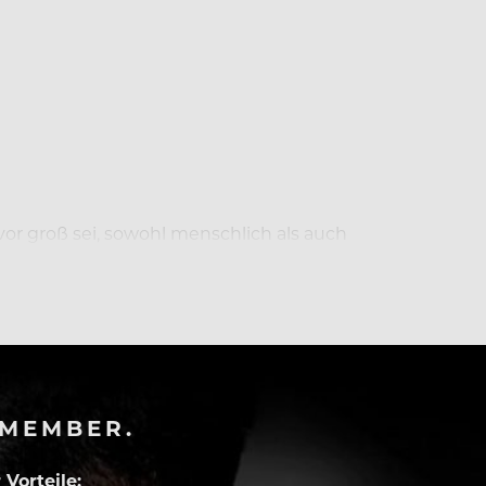
or groß sei, sowohl menschlich als auch
-MEMBER.
Vorteile: