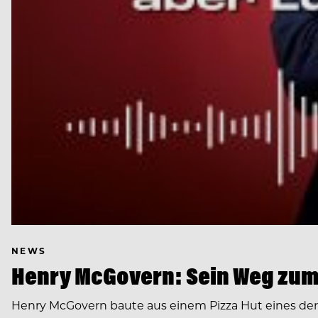
NEWS
Henry McGovern: Sein Weg zum
Henry McGovern baute aus einem Pizza Hut eines de