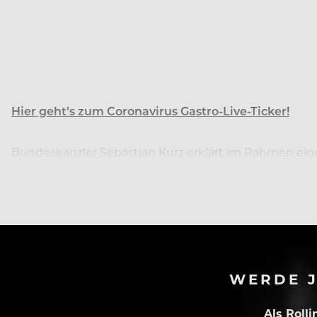
Hier geht’s zum Coronavirus Gastro-Live-Ticker!
Bundeskanzler Sebastian Kurz erklärt im Rahmen eine
wirtschaftlich. Österreich sei auf einem guten Weg. Di
WERDE J
Als Roll