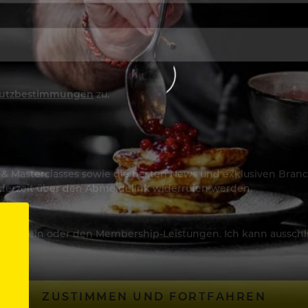
utzbestimmungen
zu.
os & Masterclasses sowie die besten News und exklusiven Branc
jederzeit über den Abmeldelink widerrufen werden.
Artikeln oder den Membership-Leistungen. Ich kann ausschließ
ZUSTIMMEN UND FORTFAHREN