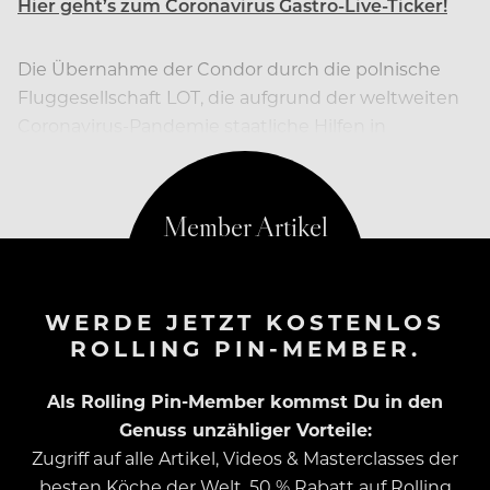
Hier geht’s zum Coronavirus Gastro-Live-Ticker!
Die Übernahme der Condor durch die polnische
Fluggesellschaft LOT, die aufgrund der weltweiten
Coronavirus-Pandemie staatliche Hilfen in
Anspruch nehmen musste, ist gescheitert.
WERDE JETZT KOSTENLOS
ROLLING PIN-MEMBER.
Als Rolling Pin-Member kommst Du in den
Genuss unzähliger Vorteile:
Zugriff auf alle Artikel, Videos & Masterclasses der
besten Köche der Welt, 50 % Rabatt auf Rolling